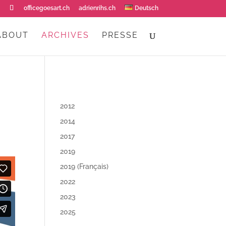
officegoesart.ch
adrienrihs.ch
Deutsch
ABOUT
ARCHIVES
PRESSE
2012
2014
2017
2019
2019 (Français)
2022
2023
2025