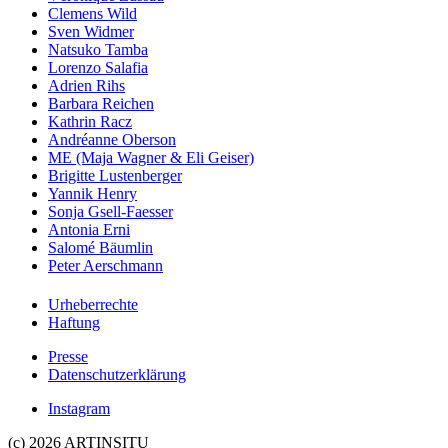
Clemens Wild
Sven Widmer
Natsuko Tamba
Lorenzo Salafia
Adrien Rihs
Barbara Reichen
Kathrin Racz
Andréanne Oberson
ME (Maja Wagner & Eli Geiser)
Brigitte Lustenberger
Yannik Henry
Sonja Gsell-Faesser
Antonia Erni
Salomé Bäumlin
Peter Aerschmann
Urheberrechte
Haftung
Presse
Datenschutzerklärung
Instagram
(c) 2026 ARTINSITU