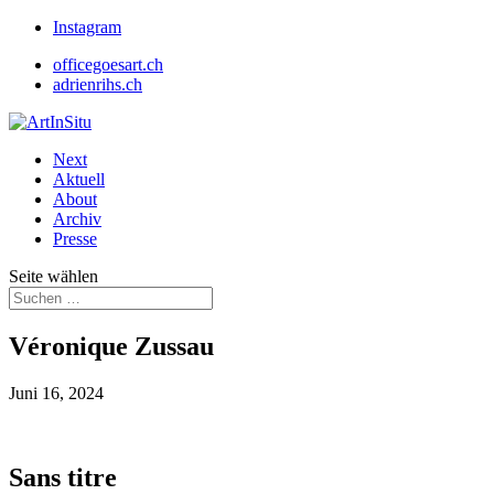
Instagram
officegoesart.ch
adrienrihs.ch
Next
Aktuell
About
Archiv
Presse
Seite wählen
Véronique Zussau
Juni 16, 2024
Sans titre